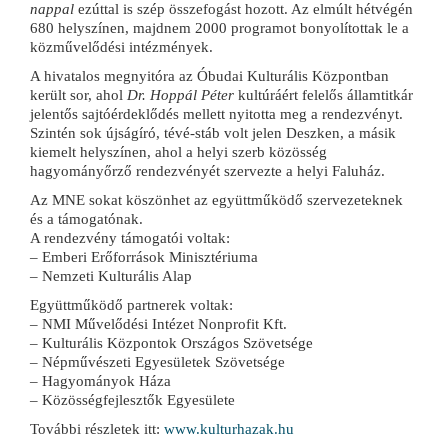
nappal
ezúttal is szép összefogást hozott. Az elmúlt hétvégén
680 helyszínen, majdnem 2000 programot bonyolítottak le a
közművelődési intézmények.
A hivatalos megnyitóra az Óbudai Kulturális Központban
került sor, ahol
Dr. Hoppál Péter
kultúráért felelős államtitkár
jelentős sajtóérdeklődés mellett nyitotta meg a rendezvényt.
Szintén sok újságíró, tévé-stáb volt jelen Deszken, a másik
kiemelt helyszínen, ahol a helyi szerb közösség
hagyományőrző rendezvényét szervezte a helyi Faluház.
Az MNE sokat köszönhet az együttműködő szervezeteknek
és a támogatónak.
A rendezvény támogatói voltak:
– Emberi Erőforrások Minisztériuma
– Nemzeti Kulturális Alap
Együttműködő partnerek voltak:
– NMI Művelődési Intézet Nonprofit Kft.
– Kulturális Központok Országos Szövetsége
– Népművészeti Egyesületek Szövetsége
– Hagyományok Háza
– Közösségfejlesztők Egyesülete
További részletek itt:
www.kulturhazak.hu