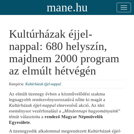
mane.hu
Kultúrházak éjjel-
nappal: 680 helyszín,
majdnem 2000 program
az elmúlt hétvégén
Kategória:
Kultúrházak éjjel-nappal
.
Az elmúlt tizenegy évben a közművelődési szakma
legnagyobb rendezvénysorozatává nőtte ki magát a
Kultúrházak éjjel-nappal
elnevezésű akció. Az idei
eseménysor vezérfonalául a „
Mindennapi hagyományaink
”
témát választotta a
rendező Magyar Népművelők
Egyesülete
.
A tizenegyedik alkalommal megrendezett
Kultúrházak éjjel-