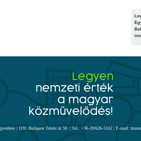
Le
Eg
Be
in
sülete | 1191 Budapest Teleki út 50. | Tel.: +36-20/626-5102 | E-mail: ma