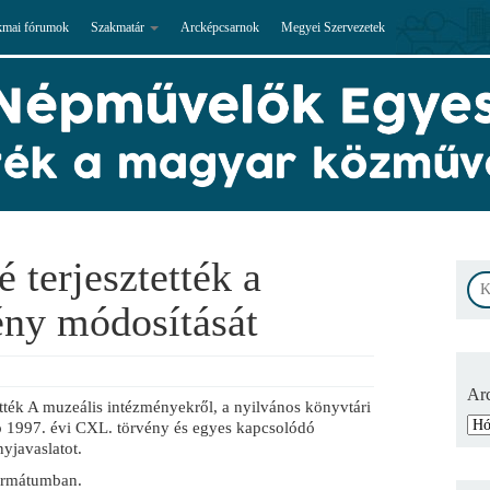
kmai fórumok
Szakmatár
Arcképcsarnok
Megyei Szervezetek
 terjesztették a
vény módosítását
Ar
tték A muzeális intézményekről, a nyilvános könyvtári
ló 1997. évi CXL. törvény és egyes kapcsolódó
yjavaslatot.
ormátumban.