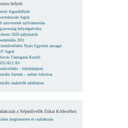
sznos helyek
zeti Jogszabálytár
ormányzati Jogtár
il szervezetek nyilvántartása
yarország helységnévtára
chenyi 2020 pályázatok
számlálás 2011
özművelődési Nyári Egyetem anyagai
F Jogtár
forrás Támogatás Kezelő
ZIGÁLLÁS
művelődés – felnőttképzés
turális Szemle – online folyóirat
turális szakértők adatbázisa
atlakozás a Népművelők Etikai Kódexéhez
ódex megismerése és csatlakozás.