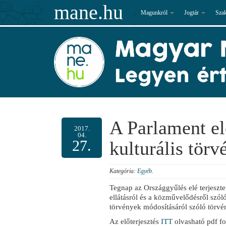
mane.hu
Magunkról
Jogtár
Sza
A Parlament elé
2017.
04.
27.
kulturális tör
Kategória:
Egyéb
.
Tegnap az Országgyűlés elé terjeszte
ellátásról és a közművelődésről szó
törvények módosításáról szóló törvén
Az előterjesztés
ITT
olvasható pdf f