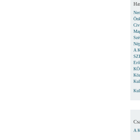
Ha
Nem
Önk
Civ
Mag
Szé
Nép
A K
SZE
Erő
KÖ
Köz
Kul
Kul
Cs
A K