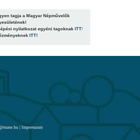
gyen tagja a Magyar Népművelők
yesületének!
lépési nyilatkozat egyéni tagoknak
ITT
!
tézményeknek
ITT
!
ne@mane.hu |
Impresszum