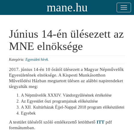
mane.hu
Június 14-én ülésezett az
MNE elnöksége
Kategória:
Egyesületi hírek
.
2017. június 14-én 10 órától ülésezett a Magyar Népművelők
Egyesületének elnöksége. A Kispesti Munkásotthon
Művelődési Házban megtartott ülésen az alábbi napirendeket
tárgyalták meg:
A Népművelők XXXIV. Vándorgyűlésének értékelése
Az Egyesület őszi programjainak előkészítése
A XII. Kultúrházak Éjjel-Nappal 2018 program előkészületei
Egyebek
A testület üléséről szóló emlékezettő letölthető
ITT
pdf
formátumban.