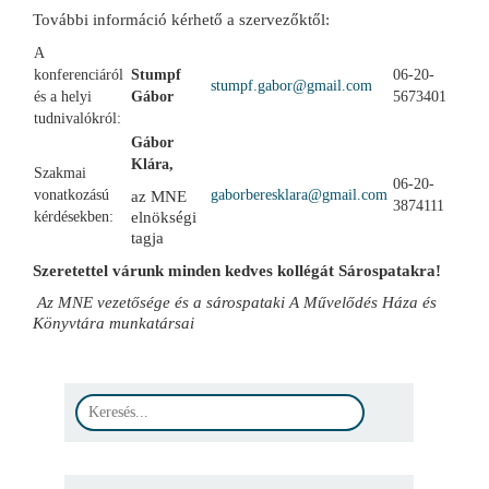
További információ kérhető a szervezőktől:
A
konferenciáról
Stumpf
06-20-
stumpf.gabor@gmail.com
és a helyi
Gábor
5673401
tudnivalókról:
Gábor
Klára,
Szakmai
06-20-
vonatkozású
gaborberesklara@gmail.com
az MNE
3874111
kérdésekben:
elnökségi
tagja
Szeretettel várunk minden kedves kollégát Sárospatakra!
Az MNE vezetősége és a sárospataki A Művelődés Háza és
Könyvtára munkatársai