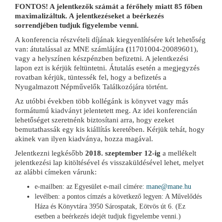
FONTOS! A jelentkezők számát a férőhely miatt 85 főben
maximalizáltuk. A jelentkezéseket a beérkezés
sorrendjében tudjuk figyelembe venni.
A konferencia részvételi díjának kiegyenlítésére két lehetőség
van: átutalással az MNE számlájára
(
11701004-20089601),
vagy a helyszínen készpénzben befizetni. A jelentkezési
lapon ezt is kérjük feltüntetni. Átutalás esetén a megjegyzés
rovatban kérjük, tüntessék fel, hogy a befizetés a
Nyugalmazott Népművelők Találkozójára történt.
Az utóbbi években több kollégánk is könyvet vagy más
formátumú kiadványt jelentetett meg. Az idei konferencián
lehetőséget szeretnénk biztosítani arra, hogy ezeket
bemutathassák egy kis kiállítás keretében. Kérjük tehát, hogy
akinek van ilyen kiadványa, hozza magával.
Jelentkezni legkésőbb
2018. szeptember 12-ig
a mellékelt
jelentkezési lap kitöltésével és visszaküldésével lehet, melyet
az alábbi címeken várunk:
e-mailben: az Egyesület e-mail címére:
mane@mane.hu
levélben: a pontos címzés a következő legyen: A Művelődés
Háza és Könyvtára 3950 Sárospatak, Eötvös út 6. (Ez
esetben a beérkezés idejét tudjuk figyelembe venni.)