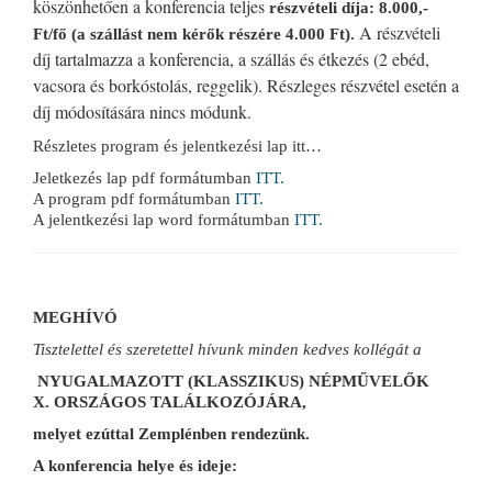
köszönhetően a konferencia teljes
részvételi díja: 8.000,-
A részvételi
Ft/fő (a szállást nem kérők részére 4.000 Ft).
díj tartalmazza a konferencia, a szállás és étkezés (2 ebéd,
vacsora és borkóstolás, reggelik). Részleges részvétel esetén a
díj módosítására nincs módunk.
Részletes program és jelentkezési lap itt…
Jeletkezés lap pdf formátumban
ITT.
A program pdf formátumban
ITT.
A jelentkezési lap word formátumban
ITT.
MEGHÍVÓ
Tisztelettel és szeretettel hívunk minden kedves kollégát a
NYUGALMAZOTT (KLASSZIKUS) NÉPMŰVELŐK
X.
ORSZÁGOS TALÁLKOZÓJÁRA,
melyet ezúttal
Zemplénben rendezünk.
A konferencia helye és ideje: