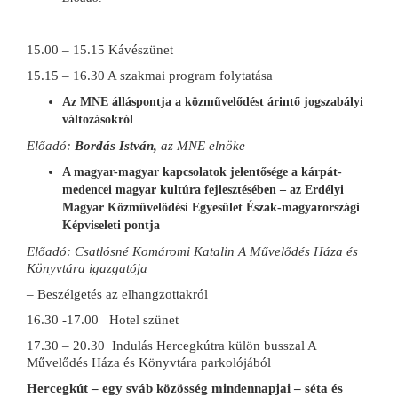
15.00 – 15.15 Kávészünet
15.15 – 16.30 A szakmai program folytatása
Az MNE álláspontja a közművelődést árintő jogszabályi
változásokról
Előadó:
Bordás István,
az MNE elnöke
A magyar-magyar kapcsolatok jelentősége a kárpát-
medencei magyar kultúra fejlesztésében – az Erdélyi
Magyar Közművelődési Egyesület Észak-magyarországi
Képviseleti pontja
Előadó: Csatlósné Komáromi Katalin A Művelődés Háza és
Könyvtára igazgatója
– Beszélgetés az elhangzottakról
16.30 -17.00 Hotel szünet
17.30 – 20.30 Indulás Hercegkútra külön busszal A
Művelődés Háza és Könyvtára parkolójából
Hercegkút – egy sváb közösség mindennapjai – séta és