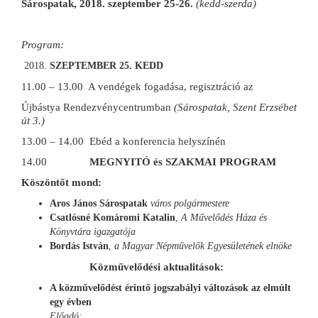
Sárospatak, 2018. szeptember 25-26.
(kedd-szerda)
Program:
SZEPTEMBER 25. KEDD
11.00 – 13.00 A vendégek fogadása, regisztráció az
Újbástya Rendezvénycentrumban
(Sárospatak, Szent Erzsébet
út 3.)
13.00 – 14.00 Ebéd a konferencia helyszínén
14.00
MEGNYITÓ és SZAKMAI PROGRAM
Köszöntőt mond:
Aros János Sárospatak
város polgármestere
Csatlósné Komáromi Katalin
,
A Művelődés Háza és
Könyvtára igazgatója
Bordás István
,
a Magyar Népművelők Egyesületének elnöke
Közművelődési aktualitások:
A közművelődést érintő jogszabályi változások az elmúlt
egy évben
Előadó: