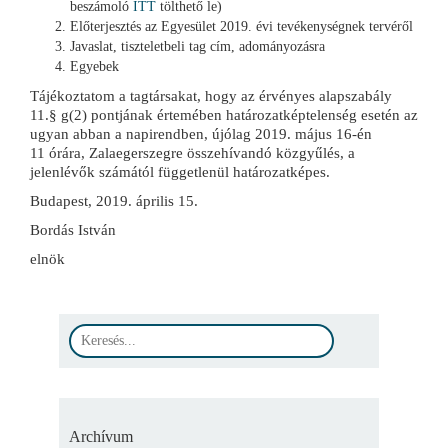
beszámoló
ITT
tölthető le)
Előterjesztés az Egyesület 2019. évi tevékenységnek tervéről
Javaslat, tiszteletbeli tag cím, adományozásra
Egyebek
Tájékoztatom a tagtársakat, hogy az érvényes alapszabály
11.§ g(2) pontjának értemében határozatképtelenség esetén az
ugyan abban a napirendben, újólag 2019. május 16-én
11 órára, Zalaegerszegre összehívandó közgyűlés, a
jelenlévők számától függetlenül határozatképes.
Budapest, 2019. április 15.
Bordás István
elnök
Archívum