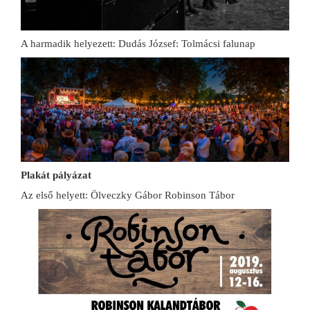
A harmadik helyezett: Dudás József: Tolmácsi falunap
Plakát pályázat
Az első helyett: Ölveczky Gábor Robinson Tábor