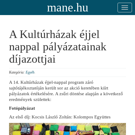
mane.hu
A Kultúrházak éjjel
nappal pályázatainak
díjazottjai
Kategória:
Egyéb
.
A 14. Kultúrházak éjjel-nappal program záró
sajtótájékoztatóján került sor az akció keretében kiírt
pályázatok értékelésére.
A zsűri döntése alapján a következő
eredmények születtek:
Fotópályázat
Az első díj: Kocsis László Zoltán: Kolompos Együttes