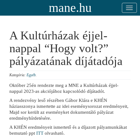
mane.hu
A Kultúrházak éjjel-
nappal “Hogy volt?”
pályázatának díjátadója
Kategória:
Egyéb
.
Október 25én rendezte meg a MNE a Kultúrházak éjjel-
nappal 2023-as akciójához kapcsolódó díjátadót.
A rendezvény leső részében Gábor Klára e KHÉN
háziasszonya ismertette az idei eseménysorozat eredményeit,
Majd sor került az eseményket dokumentáló pályázat
eredményhírdetésére.
A KHÉN eredményeit ismertető és a díjazott pályamunkákat
bemutató ppt
ITT
olvasható.