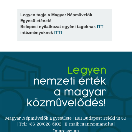
Legyen tagja a Magyar Népművelők
Egyesületének!
Belépési nyilatkozat egyéni tagoknak
ITT
!
intézményeknek
ITT
!
Magyar Népművelők Egyesülete | 1191 Budapest Teleki út 50.
| Tel.: +36-20/626-5102 | E-mail: mane@mane.hu |
Impresszum