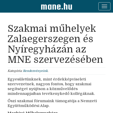
mane.hu
Szakmai műhelyek
Zalaegerszegen és
Nyíregyházán az
MNE szervezésében
Kategória:
Rendezvényeink
.
Egyesületünknek, mint érdekképviseleti
szervezetnek, nagyon fontos, hogy szakmai
segítséget nyújtson a közművelődés
mindennapjaiban tevékenykedő kollégáknak.
Őszi szakmai fórumaink támogatója a Nemzeti
Együttműködési Alap.