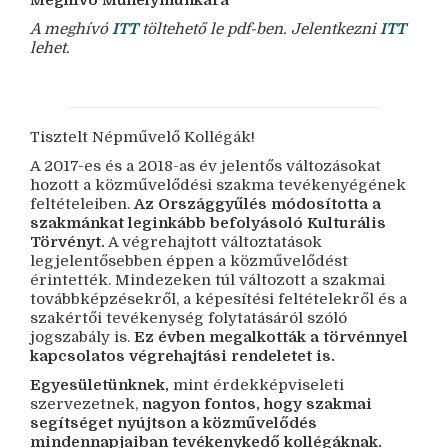
Meghívó Műhelymunkára
A meghívó
ITT
töltehető le pdf-ben. Jelentkezni
ITT
lehet.
Tisztelt Népművelő Kollégák!
A 2017-es és a 2018-as év jelentős változásokat
hozott a közművelődési szakma tevékenyégének
feltételeiben.
Az Országgyűlés módosította a
szakmánkat leginkább befolyásoló Kulturális
Törvényt.
A végrehajtott változtatások
legjelentősebben éppen a közművelődést
érintették. Mindezeken túl változott a szakmai
továbbképzésekről, a képesítési feltételekről és a
szakértői tevékenység folytatásáról szóló
jogszabály is.
Ez évben megalkották a törvénnyel
kapcsolatos végrehajtási rendeletet is.
Egyesületünknek,
mint érdekképviseleti
szervezetnek,
nagyon fontos, hogy szakmai
segítséget nyújtson a közművelődés
mindennapjaiban tevékenykedő kollégáknak.