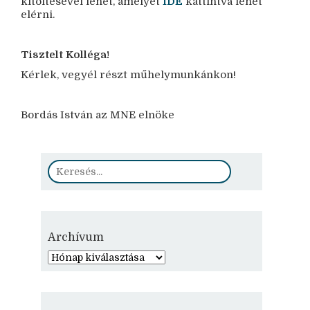
kitöltésével lehet, amelyet
IDE
kattintva lehet
elérni.
Tisztelt Kolléga!
Kérlek, vegyél részt műhelymunkánkon!
Bordás István az MNE elnöke
Archívum