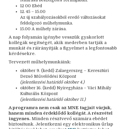
feltárása beszélgetés formájában.
12 00 Ebéd
12. 45 – 15.00
Az új szabályozásokból eredő változásokat
feldolgozó műhelymunka.
15.00 A műhely zárása.
A nap folyamán igénybe vesszük gyakorlott
kollégák segítségét, akik mederben tartják a
munkát és ráirányítják a figyelmet a legfontosabb
kérdésekre.
Tervezett műhelymunkáink:
október 9. (kedd) Zalaegerszeg – Keresztúri
Dezső Művelődési Központ
(jelentkezési határidő október 4.)
október 16. (kedd) Nyíregyháza – Váci Mihály
Kulturális Központ
(jelentkezési határidő október 11.)
A programra nem csak az MNE tagjait várjuk,
hanem minden érdeklődő kollégát. A részvétel
ingyenes.
Minden résztvevő számára ebédet
biztosítunk. Jelentkezni egy elektronikus űrlap