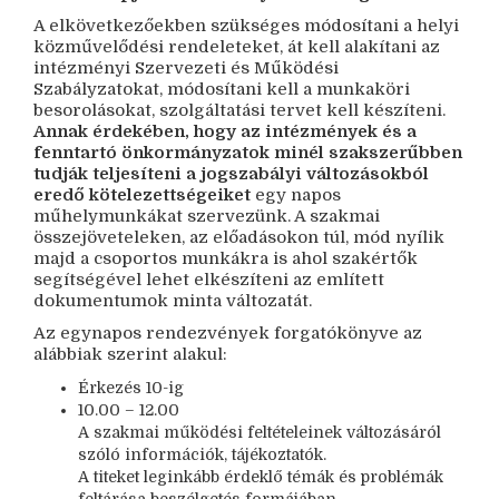
A elkövetkezőekben szükséges módosítani a helyi
közművelődési rendeleteket, át kell alakítani az
intézményi Szervezeti és Működési
Szabályzatokat, módosítani kell a munkaköri
besorolásokat, szolgáltatási tervet kell készíteni.
Annak érdekében, hogy az intézmények és a
fenntartó önkormányzatok minél szakszerűbben
tudják teljesíteni a jogszabályi változásokból
eredő kötelezettségeiket
egy napos
műhelymunkákat szervezünk. A szakmai
összejöveteleken, az előadásokon túl, mód nyílik
majd a csoportos munkákra is ahol szakértők
segítségével lehet elkészíteni az említett
dokumentumok minta változatát.
Az egynapos rendezvények forgatókönyve az
alábbiak szerint alakul:
Érkezés 10-ig
10.00 – 12.00
A szakmai működési feltételeinek változásáról
szóló információk, tájékoztatók.
A titeket leginkább érdeklő témák és problémák