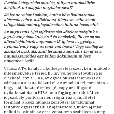
fizetési kategóriába sorolás, milyen munkakörbe
kerülnek mi alapján meghatározva)?
Jó lenne valami sablon, amit a közalkalmazottak
kiértesítéséhez, a közléshez, illetve az változások
elfogadásához/megtagadásához tudunk használni.
Az augusztus 1-jei tájékoztatási kötelezettségünk a
jogviszony átalakulásáról és hatásáról, illetve az azt
követő ajánlatról augusztus 15-ig lesz-e egységes
nyomtatvány vagy ez ránk van bízva? Vagy esetleg az
ajánlatot írják alá, amit teszünk augusztus 15- ig és a
munkaszerződés egy külön dokumentum lesz
november 1-től?
Válasz: A Tv. hatálya a költségvetési szervként működő
intézményekre terjed ki, így vélhetően továbbra is
elérhető lesz a KIRA, az egyes okiratsablonokat és
várhatóan a KIRA készíti el. Az azonban teljesen biztos,
hogy a tájékoztató szövegét vagy az elfogadó
nyilatkozatokat a KIRA nem fogja generálni. Mivel a
jogszabály pontosan nem rögzíti az ajánlattétel
formáját, a kész munkaszerződés, tartalommal
feltöltve egyszerűsíti az ajánlattételt, külön ajánlat
nélkül is. Miután az erre vonatkozó szabályozás még