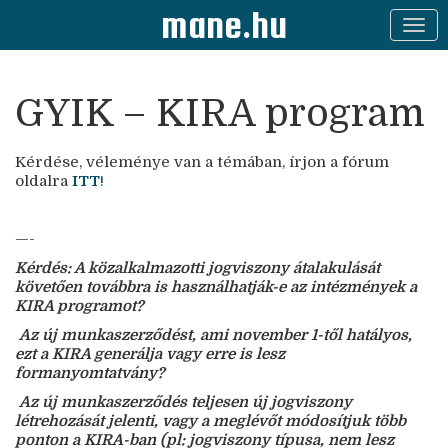
mane.hu
GYIK – KIRA program
Kérdése, véleménye van a témában, írjon a fórum
oldalra
ITT
!
—-
Kérdés:
A közalkalmazotti jogviszony átalakulását
követően továbbra is használhatják-e az intézmények a
KIRA programot?
Az új munkaszerződést, ami november 1-től hatályos,
ezt a KIRA generálja vagy erre is lesz
formanyomtatvány?
Az új munkaszerződés teljesen új jogviszony
létrehozását jelenti, vagy a meglévőt módosítjuk több
ponton a KIRA-ban (pl: jogviszony típusa, nem lesz