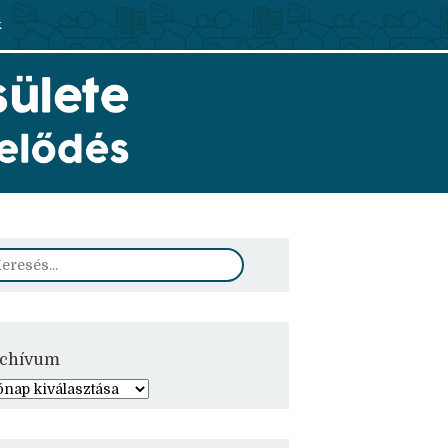
k
chívum