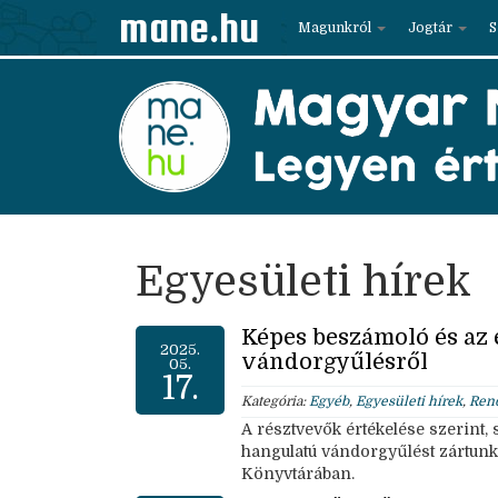
mane.hu
Magunkról
Jogtár
S
Egyesületi hírek
Képes beszámoló és az 
2025.
vándorgyűlésről
05.
17.
Kategória:
Egyéb
,
Egyesületi hírek
,
Ren
A résztvevők értékelése szerint,
hangulatú vándorgyűlést zártun
Könyvtárában.