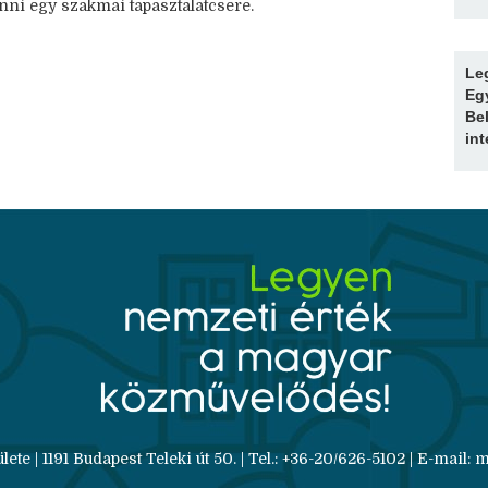
nni egy szakmai tapasztalatcsere.
Le
Eg
Be
in
 | 1191 Budapest Teleki út 50. | Tel.: +36-20/626-5102 | E-mail