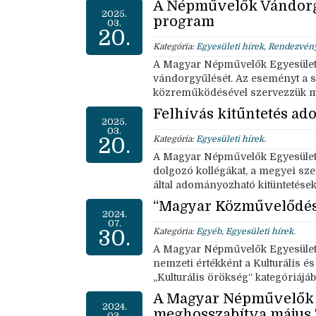
A Népművelők Vándorg
2025.
program
03.
20.
Kategória:
Egyesületi hírek
,
Rendezvén
A Magyar Népművelők Egyesülete 2
vándorgyűlését. Az eseményt a 
közreműködésével szervezzük 
Felhívás kitűntetés a
2025.
03.
20.
Kategória:
Egyesületi hírek
.
A Magyar Népművelők Egyesülete
dolgozó kollégákat, a megyei sze
által adományozható kitüntetés
“Magyar Közművelődés“
2024.
07.
30.
Kategória:
Egyéb
,
Egyesületi hírek
.
A Magyar Népművelők Egyesüle
nemzeti értékként a Kulturális é
„Kulturális örökség“ kategóriájáb
A Magyar Népművelők 4
2024.
meghosszabítva május 
03.