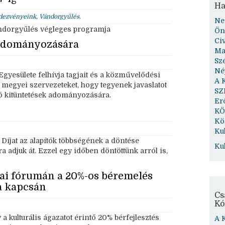
Ha
dezvényeink
,
Vándorgyűlés
.
Ne
vándorgyűlés végleges programja
Ön
Ci
 adományozására
Ma
Sz
Né
yesülete felhívja tagjait és a közművelődési
A 
megyei szervezeteket, hogy tegyenek javaslatot
SZ
ó kitüntetések adományozására.
Er
KÖ
Kö
Kul
 Díjat az alapítók többségének a döntése
Ku
a adjuk át. Ezzel egy időben döntöttünk arról is,
ai fórumán a 20%-os béremelés
a kapcsán
Cs
Kó
a kulturális ágazatot érintő 20% bérfejlesztés
A 