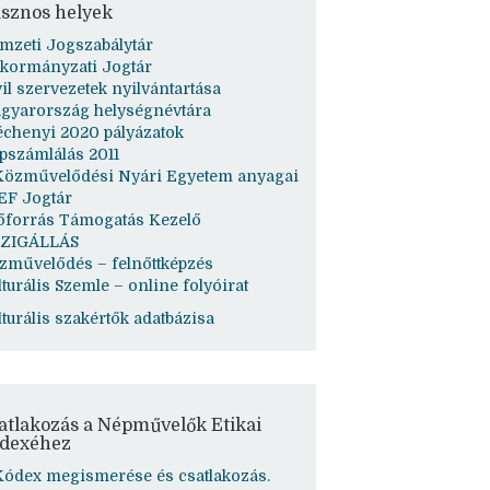
sznos helyek
mzeti Jogszabálytár
kormányzati Jogtár
vil szervezetek nyilvántartása
gyarország helységnévtára
échenyi 2020 pályázatok
pszámlálás 2011
Közművelődési Nyári Egyetem anyagai
EF Jogtár
őforrás Támogatás Kezelő
ZIGÁLLÁS
zművelődés – felnőttképzés
turális Szemle – online folyóirat
lturális szakértők adatbázisa
atlakozás a Népművelők Etikai
dexéhez
Kódex megismerése és csatlakozás.