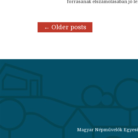
forrásának elszámolásában jó le
←
Older posts
Magyar Népművelők Egyesülete