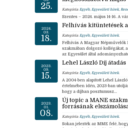
25.
Kategória:
Egyéb
,
Egyesületi hírek
,
Ren
Szentes – 2024. május 14-16. A 
Felhívás kitüntetések
2024.
03.
18.
Kategória:
Egyéb
,
Egyesületi hírek
.
Felhívás A Magyar Népművelők Eg
szakmában dolgozó kollégákat, a 
az Egyesület által adományozhat
Lehel László Díj átadás
2023.
09.
15.
Kategória:
Egyéb
,
Egyesületi hírek
.
A 2004-ben alapított Lehel László
értelmében idén, 2023-ban utoljár
hogy a díjban posztumusz…
Új topic a MANE szakm
2023.
forrásának elszámolás
01.
08.
Kategória:
Egyéb
,
Egyesületi hírek
.
Sokan jelezték az MME felé, hogy 