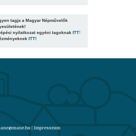
gyen tagja a Magyar Népművelők
yesületének!
lépési nyilatkozat egyéni tagoknak
ITT
!
tézményeknek
ITT
!
: mane@mane.hu |
Impresszum