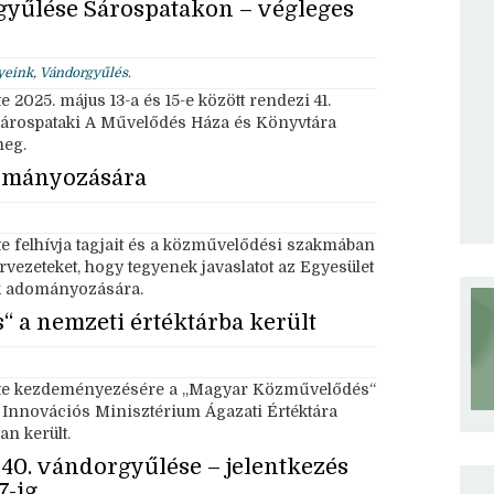
yűlése Sárospatakon – végleges
yeink
,
Vándorgyűlés
.
025. május 13-a és 15-e között rendezi 41.
sárospataki A Művelődés Háza és Könyvtára
meg.
dományozására
 felhívja tagjait és a közművelődési szakmában
rvezeteket, hogy tegyenek javaslatot az Egyesület
ek adományozására.
 a nemzeti értéktárba került
te kezdeményezésére a „Magyar Közművelődés“
s Innovációs Minisztérium Ágazati Értéktára
an került.
0. vándorgyűlése – jelentkezés
7-ig