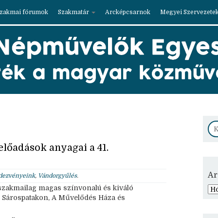
zakmai fórumok
Szakmatár
Arcképcsarnok
Megyei Szervezete
előadások anyagai a 41.
Ar
dezvényeink
,
Vándorgyűlés
.
 szakmailag magas színvonalú és kiváló
k Sárospatakon, A Művelődés Háza és